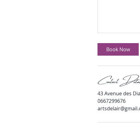
Book Now
Contact Detai
43 Avenue des Dia
0667299676
artsdelair@gmail