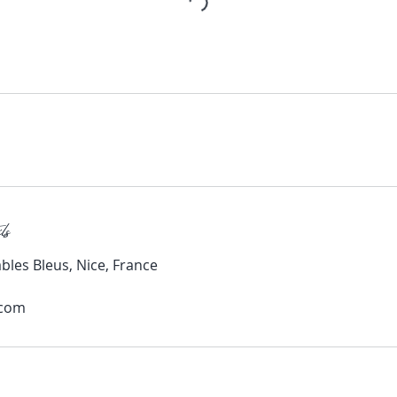
ls
bles Bleus, Nice, France
.com