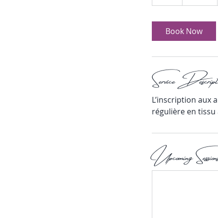
h
r
Book Now
Service Descripti
L’inscription aux 
régulière en tissu
Upcoming Session