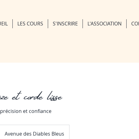
EIL
LES COURS
S'INSCRIRE
L'ASSOCIATION
CO
èze et corde lisse
c précision et confiance
Avenue des Diables Bleus