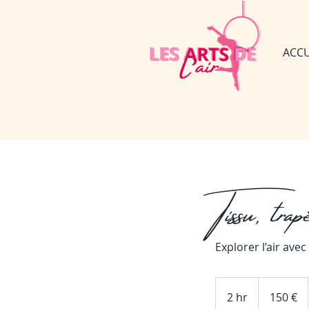
ACCU
Tissu, trap
Explorer l’air ave
150
euros
2 hr
2
150 €